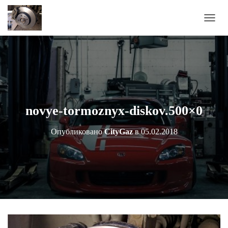
П
Е
Р
Е
К
Л
Ю
Ч
И
novye-tormoznyx-diskov.500×0
Т
Ь
Опубликовано
CityGaz
в
05.02.2018
Н
А
В
И
Г
А
Ц
И
Ю