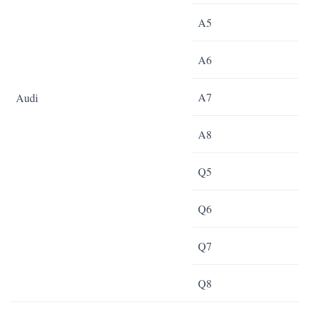
A5
A6
A7
Audi
A8
Q5
Q6
Q7
Q8