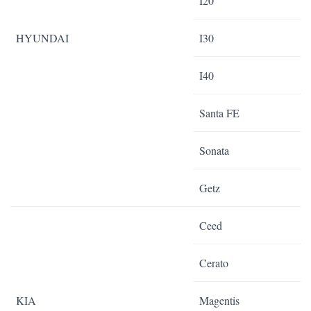
I20
HYUNDAI
I30
I40
Santa FE
Sonata
Getz
Ceed
Cerato
KIA
Magentis