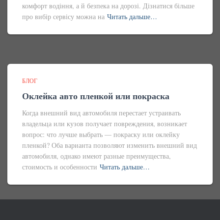
комфорт водіння, а й безпека на дорозі. Дізнатися більше
про вибір сервісу можна на
Читать дальше…
БЛОГ
Оклейка авто пленкой или покраска
Когда внешний вид автомобиля перестает устраивать
владельца или кузов получает повреждения, возникает
вопрос: что лучше выбрать — покраску или оклейку
пленкой? Оба варианта позволяют изменить внешний вид
автомобиля, однако имеют разные преимущества,
стоимость и особенности
Читать дальше…