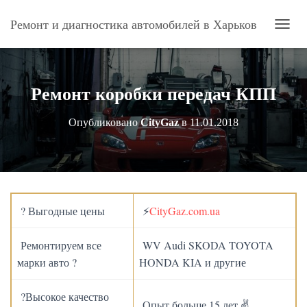
Ремонт и диагностика автомобилей в Харьков
П
Е
Р
Е
К
Ремонт коробки передач КПП
Л
Ю
Опубликовано
CityGaz
в
11.01.2018
Ч
И
Т
Ь
Н
А
В
? Выгодные цены
⚡
CityGaz.com.ua
И
Г
А
Ремонтируем все
WV Audi SKODA TOYOTA
Ц
марки авто ?
HONDA KIA и другие
И
Ю
?Высокое качество
Опыт больше 15 лет ✌