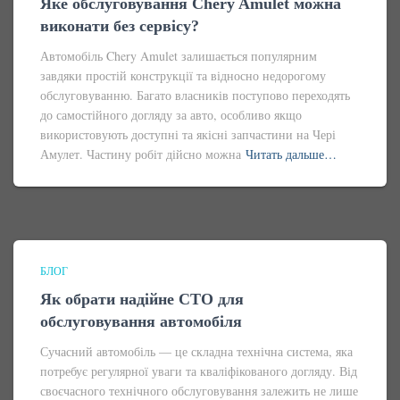
Яке обслуговування Chery Amulet можна
виконати без сервісу?
Автомобіль Chery Amulet залишається популярним
завдяки простій конструкції та відносно недорогому
обслуговуванню. Багато власників поступово переходять
до самостійного догляду за авто, особливо якщо
використовують доступні та якісні запчастини на Чері
Амулет. Частину робіт дійсно можна
Читать дальше…
БЛОГ
Як обрати надійне СТО для
обслуговування автомобіля
Сучасний автомобіль — це складна технічна система, яка
потребує регулярної уваги та кваліфікованого догляду. Від
своєчасного технічного обслуговування залежить не лише