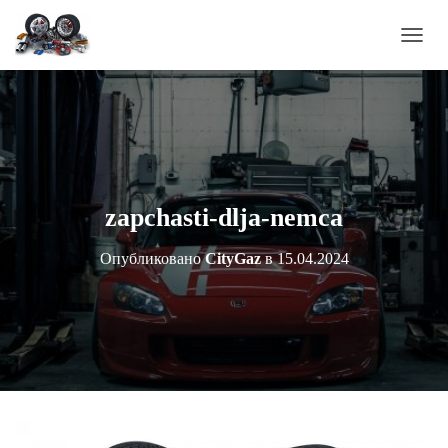
П
Е
Р
Е
К
Л
Ю
Ч
И
zapchasti-dlja-nemca
Т
Ь
Опубликовано
CityGaz
в
15.04.2024
Н
А
В
И
Г
А
Ц
И
Ю