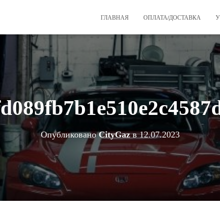
ГЛАВНАЯ
ОПЛАТА/ДОСТАВКА
У
fd089fb7b1e510e2c4587
Опубликовано
CityGaz
в
12.07.2023