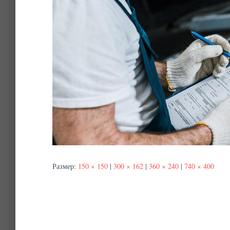
Размер:
150 × 150
|
300 × 162
|
360 × 240
|
740 × 400