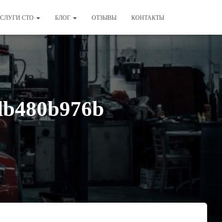
СЛУГИ СТО
БЛОГ
ОТЗЫВЫ
КОНТАКТЫ
db480b976b