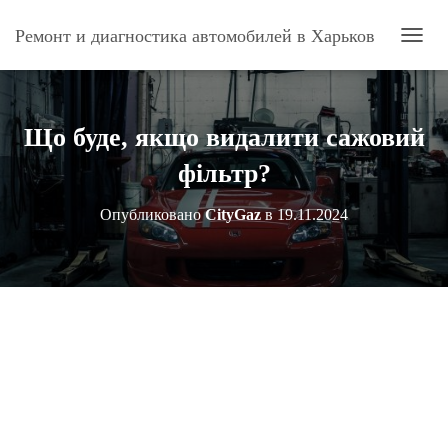
Ремонт и диагностика автомобилей в Харьков
П
Е
Р
Е
К
Що буде, якщо видалити сажовий
Л
Ю
фільтр?
Ч
И
Опубликовано
CityGaz
в
19.11.2024
Т
Ь
Н
А
В
И
Г
А
Ц
И
Ю