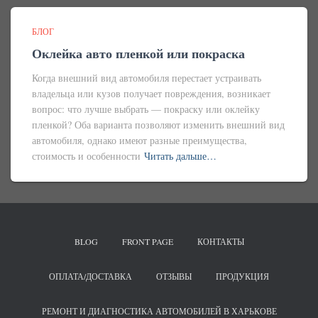
БЛОГ
Оклейка авто пленкой или покраска
Когда внешний вид автомобиля перестает устраивать
владельца или кузов получает повреждения, возникает
вопрос: что лучше выбрать — покраску или оклейку
пленкой? Оба варианта позволяют изменить внешний вид
автомобиля, однако имеют разные преимущества,
стоимость и особенности
Читать дальше…
BLOG
FRONT PAGE
КОНТАКТЫ
ОПЛАТА/ДОСТАВКА
ОТЗЫВЫ
ПРОДУКЦИЯ
РЕМОНТ И ДИАГНОСТИКА АВТОМОБИЛЕЙ В ХАРЬКОВЕ