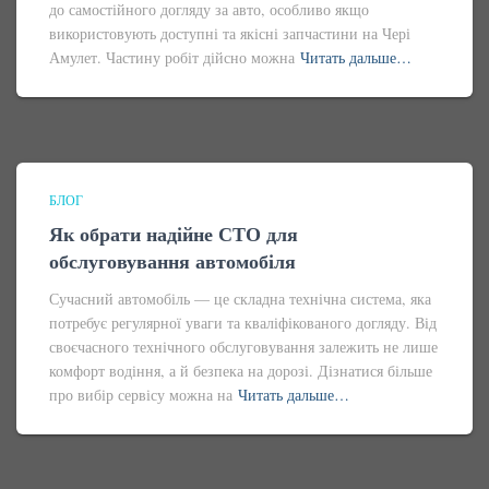
до самостійного догляду за авто, особливо якщо
використовують доступні та якісні запчастини на Чері
Амулет. Частину робіт дійсно можна
Читать дальше…
БЛОГ
Як обрати надійне СТО для
обслуговування автомобіля
Сучасний автомобіль — це складна технічна система, яка
потребує регулярної уваги та кваліфікованого догляду. Від
своєчасного технічного обслуговування залежить не лише
комфорт водіння, а й безпека на дорозі. Дізнатися більше
про вибір сервісу можна на
Читать дальше…