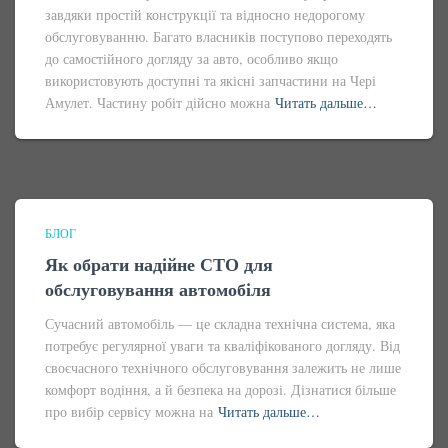
завдяки простій конструкції та відносно недорогому
обслуговуванню. Багато власників поступово переходять
до самостійного догляду за авто, особливо якщо
використовують доступні та якісні запчастини на Чері
Амулет. Частину робіт дійсно можна
Читать дальше…
БЛОГ
Як обрати надійне СТО для
обслуговування автомобіля
Сучасний автомобіль — це складна технічна система, яка
потребує регулярної уваги та кваліфікованого догляду. Від
своєчасного технічного обслуговування залежить не лише
комфорт водіння, а й безпека на дорозі. Дізнатися більше
про вибір сервісу можна на
Читать дальше…