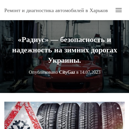
Ремонт и диагностика автомобилей в Харьков
П
Е
Р
Е
К
«Радиус» — безопасность и
Л
Ю
надежность на зимних дорогах
Ч
И
Украины.
Т
Ь
Опубликовано
CityGaz
в
14.07.2023
Н
А
В
И
Г
А
Ц
И
Ю