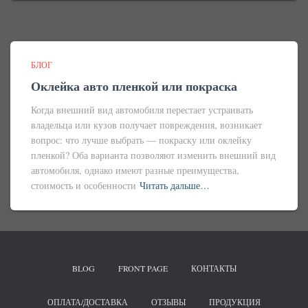
БЛОГ
Оклейка авто пленкой или покраска
Когда внешний вид автомобиля перестает устраивать
владельца или кузов получает повреждения, возникает
вопрос: что лучше выбрать — покраску или оклейку
пленкой? Оба варианта позволяют изменить внешний вид
автомобиля, однако имеют разные преимущества,
стоимость и особенности
Читать дальше…
BLOG
FRONT PAGE
КОНТАКТЫ
ОПЛАТА/ДОСТАВКА
ОТЗЫВЫ
ПРОДУКЦИЯ