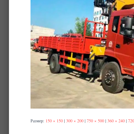
Размер:
150 × 150
|
300 × 200
|
750 × 500
|
360 × 240
|
720