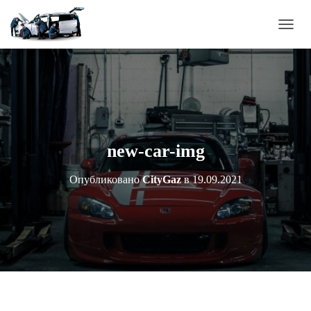
П
Е
Р
Е
К
Л
Ю
Ч
И
new-car-img
Т
Ь
Опубликовано
CityGaz
в
19.09.2021
Н
А
В
И
Г
А
Ц
И
Ю