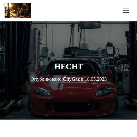
П
Е
Р
Е
К
Л
Ю
Ч
И
HECHT
Т
Ь
Опубликовано
CityGaz
в
18.05.2023
Н
А
В
И
Г
А
Ц
И
Ю