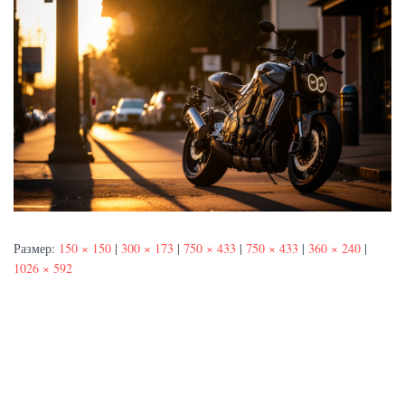
Размер:
150 × 150
|
300 × 173
|
750 × 433
|
750 × 433
|
360 × 240
|
1026 × 592