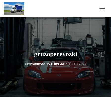
П
Е
Р
Е
К
Л
Ю
Ч
И
gruzoperevozki
Т
Ь
Опубликовано
CityGaz
в
10.10.2022
Н
А
В
И
Г
А
Ц
И
Ю