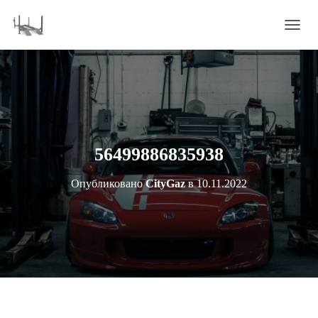
П
Е
Р
Е
К
Л
Ю
Ч
И
56499886835938
Т
Ь
Опубликовано
CityGaz
в
10.11.2022
Н
А
В
И
Г
А
Ц
И
Ю