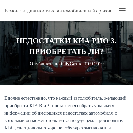
Ремонт и диагностика автомобилей в Харьков
П
Е
Р
Е
К
НЕДОСТАТКИ КИА РИО 3.
Л
Ю
ПРИОБРЕТАТЬ ЛИ?
Ч
И
Опубликовано
CityGaz
в
21.09.2019
Т
Ь
Н
А
В
И
Вполне естественно, что каждый автолюбитель, желающий
Г
приобрести KIA Rio 3, постарается собрать максимум
А
Ц
информации об имеющихся недостатках автомобиля, с
И
которыми он может столкнуться в будущем. Производитель
Ю
KIA успел довольно хорошо себя зарекомендовать и