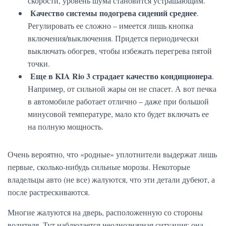
скорости, уровень шума становится устрашающим.
Качество системы подогрева сидений среднее
.
Регулировать ее сложно – имеется лишь кнопка
включения/выключения. Придется периодически
выключать обогрев, чтобы избежать перегрева пятой
точки.
Еще в KIA Rio 3 страдает качество кондиционера
.
Например, от сильной жары он не спасет. А вот печка
в автомобиле работает отлично – даже при большой
минусовой температуре, мало кто будет включать ее
на полную мощность.
Очень вероятно, что «родные» уплотнители выдержат лишь
первые, сколько-нибудь сильные морозы. Некоторые
владельцы авто (не все) жалуются, что эти детали дубеют, а
после растрескиваются.
Многие жалуются на дверь, расположенную со стороны
водителя. Тут наблюдается неоднозначная ситуация: она