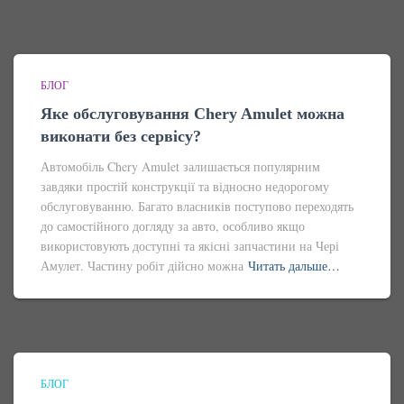
БЛОГ
Яке обслуговування Chery Amulet можна
виконати без сервісу?
Автомобіль Chery Amulet залишається популярним
завдяки простій конструкції та відносно недорогому
обслуговуванню. Багато власників поступово переходять
до самостійного догляду за авто, особливо якщо
використовують доступні та якісні запчастини на Чері
Амулет. Частину робіт дійсно можна
Читать дальше…
БЛОГ