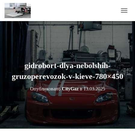
П
Е
Р
Е
К
Л
Ю
Ч
И
gidrobort-dlya-nebolshih-
Т
Ь
gruzoperevozok-v-kieve-780×450
Н
А
Опубликовано
CityGaz
в
13.03.2025
В
И
Г
А
Ц
И
Ю