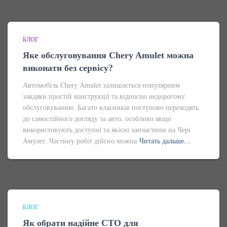
БЛОГ
Яке обслуговування Chery Amulet можна
виконати без сервісу?
Автомобіль Chery Amulet залишається популярним
завдяки простій конструкції та відносно недорогому
обслуговуванню. Багато власників поступово переходять
до самостійного догляду за авто, особливо якщо
використовують доступні та якісні запчастини на Чері
Амулет. Частину робіт дійсно можна
Читать дальше…
БЛОГ
Як обрати надійне СТО для