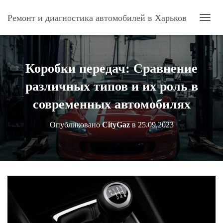
Ремонт и диагностика автомобилей в Харьков
П
Е
Р
Е
К
Коробки передач: Сравнение
Л
Ю
различных типов и их роль в
Ч
И
современных автомобилях
Т
Ь
Опубликовано
CityGaz
в
25.09.2023
Н
А
В
И
Г
А
Ц
И
Ю