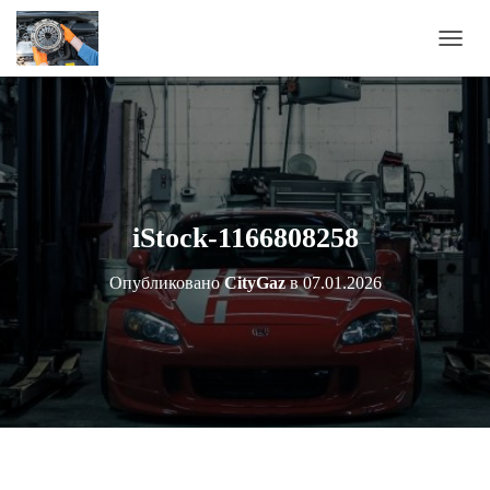
П
Е
Р
Е
К
Л
Ю
Ч
И
iStock-1166808258
Т
Ь
Опубликовано
CityGaz
в
07.01.2026
Н
А
В
И
Г
А
Ц
И
Ю