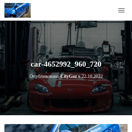
П
Е
Р
Е
К
Л
Ю
Ч
И
car-4652992_960_720
Т
Ь
Опубликовано
CityGaz
в
22.10.2022
Н
А
В
И
Г
А
Ц
И
Ю