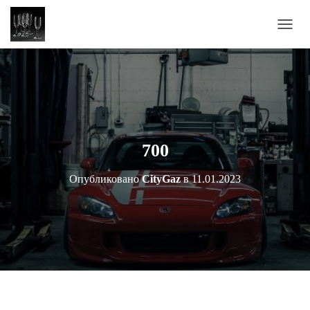
П
Е
Р
Е
К
Л
Ю
Ч
И
700
Т
Ь
Опубликовано
CityGaz
в
11.01.2023
Н
А
В
И
Г
А
Ц
И
Ю