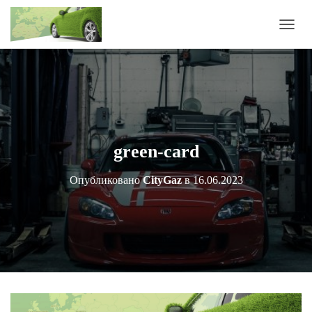
П
Е
Р
Е
К
Л
Ю
Ч
И
green-card
Т
Ь
Опубликовано
CityGaz
в
16.06.2023
Н
А
В
И
Г
А
Ц
И
Ю