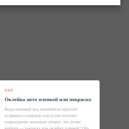
БЛОГ
Оклейка авто пленкой или покраска
Когда внешний вид автомобиля перестает
устраивать владельца или кузов получает
повреждения, возникает вопрос: что лучше
выбрать — покраску или оклейку пленкой? Оба