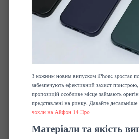
З кожним новим випуском iPhone зростає по
забезпечують ефективний захист пристрою, 
пропозицій особливе місце займають оригіна
представлені на ринку. Давайте детальніше 
чохли на Айфон 14 Про
Матеріали та якість ви