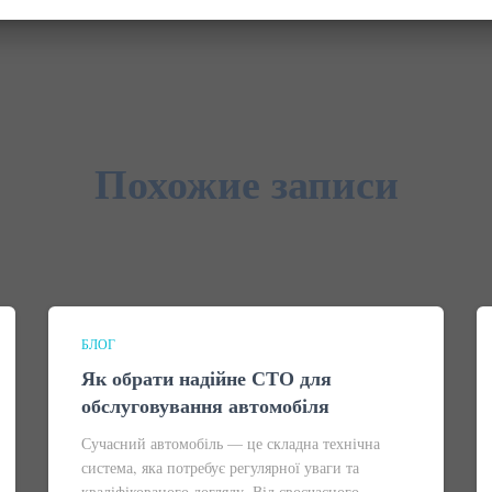
Похожие записи
БЛОГ
Як обрати надійне СТО для
обслуговування автомобіля
Сучасний автомобіль — це складна технічна
система, яка потребує регулярної уваги та
кваліфікованого догляду. Від своєчасного