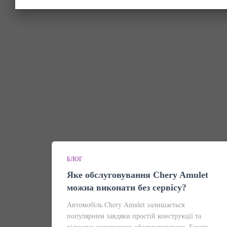
БЛОГ
Яке обслуговування Chery Amulet
можна виконати без сервісу?
Автомобіль Chery Amulet залишається
популярним завдяки простій конструкції та
відносно недорогому обслуговуванню. Багато