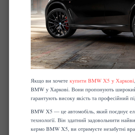
Якщо ви хочете
купити BMW X5 у Харкові
BMW у Харкові. Вони пропонують широки
гарантують високу якість та професійний пі
BMW X5 — це автомобіль, який поєднує еле
технології. Він здатний задовольнити найв
кермо BMW X5, ви отримуєте незабутні вра