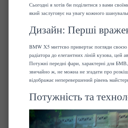
Сьогодні я хотів би поділитися з вами сво
який заслуговує на увагу кожного шануваль
Дизайн: Перші враже
BMW X5 миттєво привертає погляди своєю р
радіатора до елегантних ліній кузова, цей 
Потужні передні фари, характерні для БМВ,
звичайно ж, не можна не згадати про розкі
відображає неперевершений рівень майстерн
Потужність та техноло