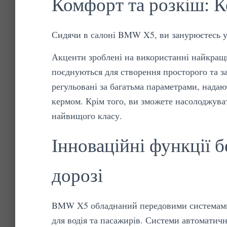
Комфорт та розкіш: 
Сидячи в салоні BMW X5, ви занурюєтесь у 
Акценти зроблені на використанні найкращих
поєднуються для створення просторого та 
регульовані за багатьма параметрами, надаю
кермом. Крім того, ви зможете насолоджува
найвищого класу.
Інноваційні функції б
дорозі
BMW X5 обладнаний передовими системами б
для водія та пасажирів. Системи автоматич