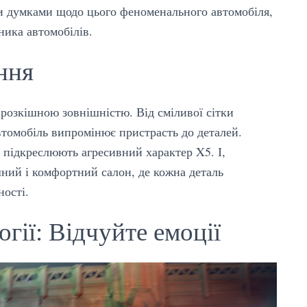
їми думками щодо цього феноменального автомобіля,
ника автомобілів.
ння
озкішною зовнішністю. Від сміливої сітки
автомобіль випромінює пристрасть до деталей.
 підкреслюють агресивний характер X5. І,
шний і комфортний салон, де кожна деталь
ості.
гії: Відчуйте емоції