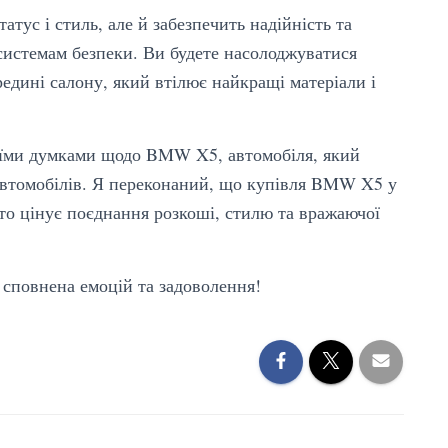
атус і стиль, але й забезпечить надійність та
 системам безпеки. Ви будете насолоджуватися
дині салону, який втілює найкращі матеріали і
оїми думками щодо BMW X5, автомобіля, який
 автомобілів. Я переконаний, що купівля BMW X5 у
хто цінує поєднання розкоші, стилю та вражаючої
сповнена емоцій та задоволення!