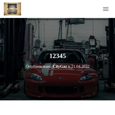
П
Е
Р
Е
К
Л
Ю
Ч
И
12345
Т
Ь
Опубликовано
CityGaz
в
21.04.2022
Н
А
В
И
Г
А
Ц
И
Ю