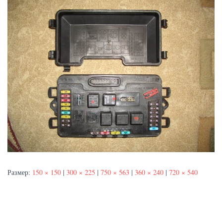
Размер:
150 × 150
|
300 × 225
|
750 × 563
|
360 × 240
|
720 × 540