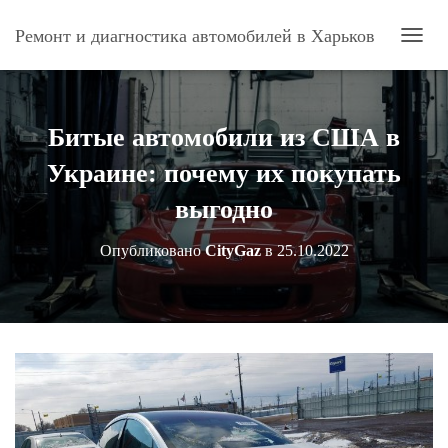
Ремонт и диагностика автомобилей в Харьков
П
Е
Р
Е
К
Битые автомобили из США в
Л
Ю
Украине: почему их покупать
Ч
И
выгодно
Т
Ь
Опубликовано
CityGaz
в
25.10.2022
Н
А
В
И
Г
А
Ц
И
Ю