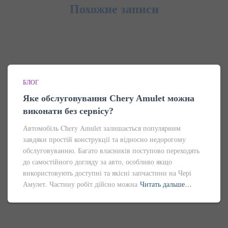
Похожие записи
БЛОГ
Яке обслуговування Chery Amulet можна
виконати без сервісу?
Автомобіль Chery Amulet залишається популярним
завдяки простій конструкції та відносно недорогому
обслуговуванню. Багато власників поступово переходять
до самостійного догляду за авто, особливо якщо
використовують доступні та якісні запчастини на Чері
Амулет. Частину робіт дійсно можна
Читать дальше…