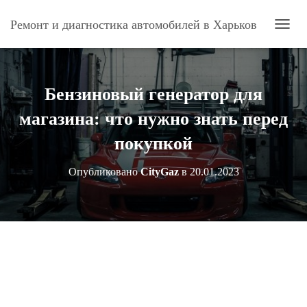
Ремонт и диагностика автомобилей в Харьков
П
Е
Р
Е
К
Бензиновый генератор для
Л
Ю
магазина: что нужно знать перед
Ч
И
покупкой
Т
Ь
Опубликовано
CityGaz
в
20.01.2023
Н
А
В
И
Г
А
Ц
И
Ю