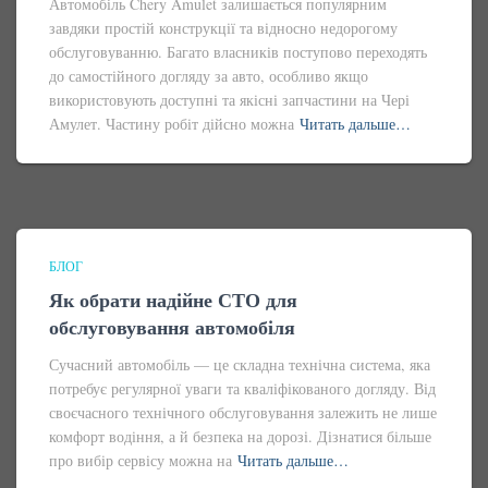
Автомобіль Chery Amulet залишається популярним
завдяки простій конструкції та відносно недорогому
обслуговуванню. Багато власників поступово переходять
до самостійного догляду за авто, особливо якщо
використовують доступні та якісні запчастини на Чері
Амулет. Частину робіт дійсно можна
Читать дальше…
БЛОГ
Як обрати надійне СТО для
обслуговування автомобіля
Сучасний автомобіль — це складна технічна система, яка
потребує регулярної уваги та кваліфікованого догляду. Від
своєчасного технічного обслуговування залежить не лише
комфорт водіння, а й безпека на дорозі. Дізнатися більше
про вибір сервісу можна на
Читать дальше…