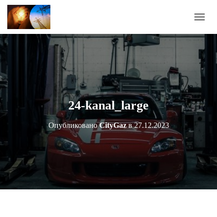
П
Е
Р
Е
К
Л
Ю
Ч
И
24-kanal_large
Т
Ь
Опубликовано
CityGaz
в
27.12.2023
Н
А
В
И
Г
А
Ц
И
Ю