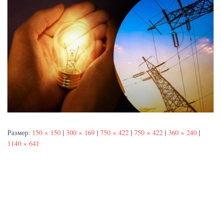
Размер:
150 × 150
|
300 × 169
|
750 × 422
|
750 × 422
|
360 × 240
|
1140 × 641